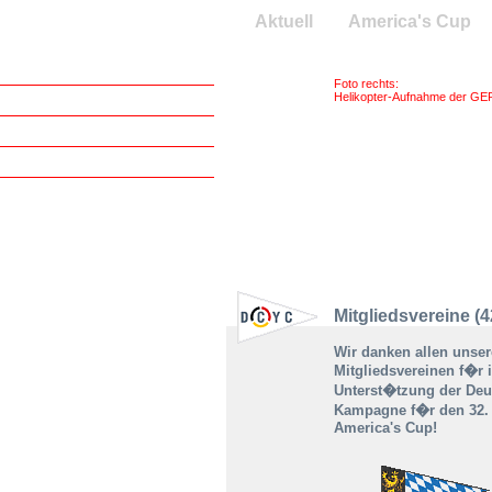
Mitglieder
Aktuell
America's Cup
Newsletter
Foto rechts:
Helikopter-Aufnahme der GER
Mitgliedsvereine
Anmelden als Mitglied
Statuten
Home
Mitgliedsvereine (4
Wir danken allen unse
Mitgliedsvereinen f�r 
Unterst�tzung der Deu
Kampagne f�r den 32. 
America's Cup!