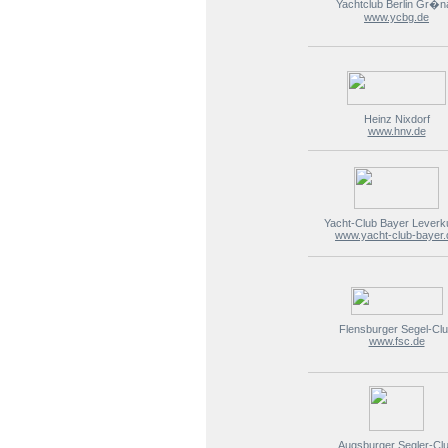
Yachtclub Berlin Gr�n
www.ycbg.de
Heinz Nixdorf
www.hnv.de
Yacht-Club Bayer Leverk
www.yacht-club-bayer.
Flensburger Segel-Cl
www.fsc.de
Augsburger Segler-Cl