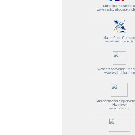
Yachtclub Possenhof
www.yachtclubpossenhof
Match Race German
www.matchrace.de
Wassersportverein Fisc
www.wvfischbach.de
Akademischer Seglervere
Hannover
www.asvzh.de