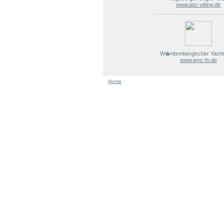
www.asc-utting.de
W�rttembergischer Yacht
www.wyc-fn.de
Home