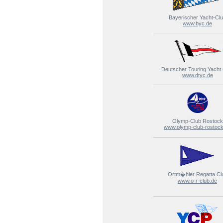
Bayerischer Yacht-Cl
www.byc.de
Deutscher Touring Yacht
www.dtyc.de
Olymp-Club Rostock
www.olymp-club-rostock
Ortm�hler Regatta Cl
www.o-r-club.de