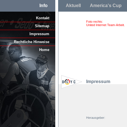
Info
Aktuell
America's Cup
Kontakt
Foto rechts:
United Internet Team-Arbeit.
Sitemap
Impressum
Rechtliche Hinweise
Home
Impressum
Herausgeber: