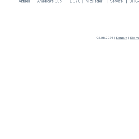
Aktuell
|
America's Cup
|
DCYC
|
Mitglieder
|
Service
|
UITG-
08.08.2026 |
Kontakt
|
Sitem